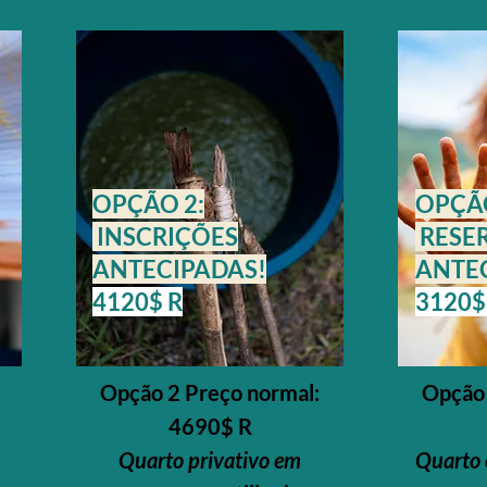
OPÇÃO 2:
OPÇÃO
INSCRIÇÕES
RESE
ANTECIPADAS!
ANTE
4120$ R
3120$
Opção 2 Preço normal:
Opção 
4690$ R
Quarto privativo em
Quarto 