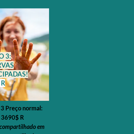
 3:
RVAS
CIPADAS!
 R
3 Preço normal:
3690$ R
compartilhado em