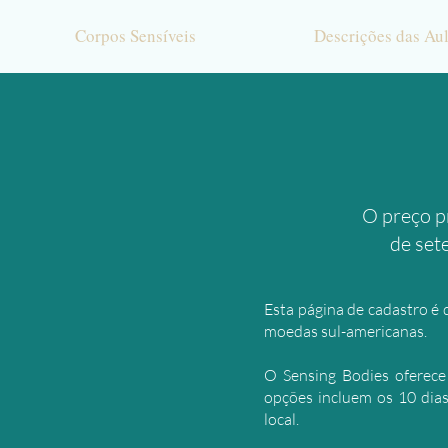
Corpos Sensíveis
Descrições das Au
O preço p
de set
Esta página de cadastro é 
moedas sul-americanas.
O Sensing Bodies oferece 
opções incluem os 10 dias
local.